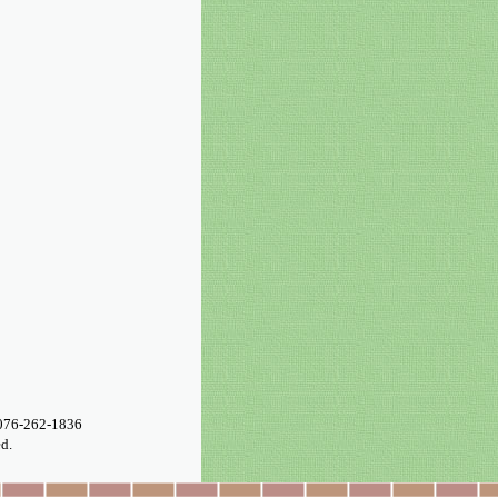
076-262-1836
d.