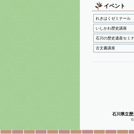
イベント
れきはくゼミナール
いしかわ歴史講座
石川の歴史遺産セミ
古文書講座
石川県立歴
©