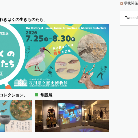
学校関係
Tweets b
れきはくの生きものたち」
コレクション」
常設展