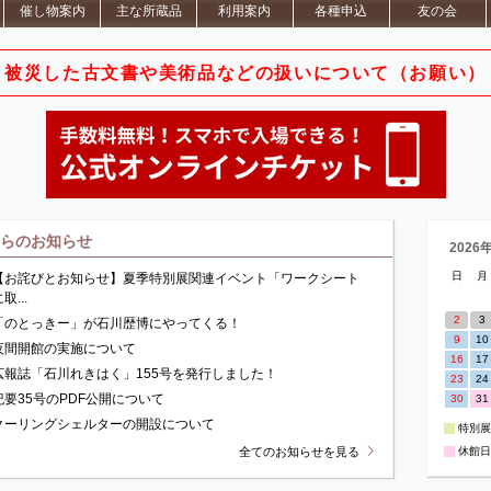
催し物案内
主な所蔵品
利用案内
各種申込
友の会
被災した古文書や美術品など
の扱いについて（お願い）
からのお知らせ
2026
日
月
【お詫びとお知らせ】夏季特別展関連イベント「ワークシート
取...
2
3
「のとっきー」が石川歴博にやってくる！
9
10
夜間開館の実施について
16
17
広報誌「石川れきはく」155号を発行しました！
23
24
紀要35号のPDF公開について
30
31
クーリングシェルターの開設について
特別展
全て
のお知らせを
見る
休館日