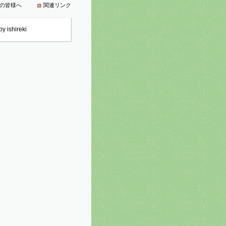
の皆様へ
関連リンク
y ishireki