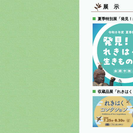
展 示
夏季特別展「発見！
収蔵品展「れきはく