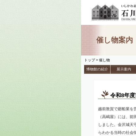
催し物案内
トップ
> 催し物
博物館の紹介
展示案内
令和8年
越前敦賀で廻船業を
（高嶋屋）には、前
しました。金沢城天
らわかる当時の社会