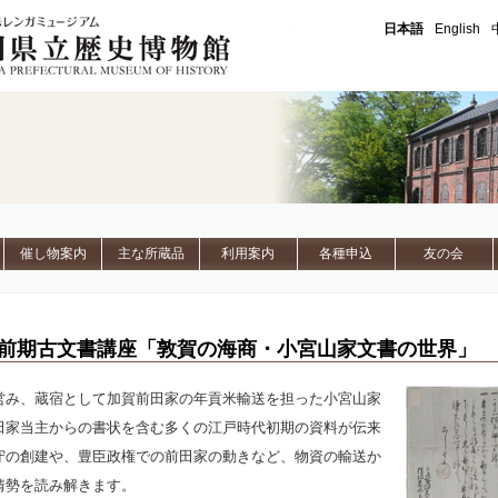
石川県立歴史博物館
日本語
English
催し物案内
主な所蔵品
利用案内
各種申込
友の会
度前期古文書講座「敦賀の海商・小宮山家文書の世界」
営み、蔵宿として加賀前田家の年貢米輸送を担った小宮山家
田家当主からの書状を含む多くの江戸時代初期の資料が伝来
守の創建や、豊臣政権での前田家の動きなど、物資の輸送か
情勢を読み解きます。