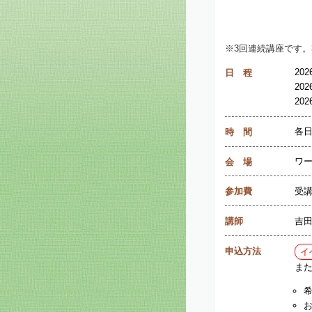
※3回連続講座です。
20
日 程
20
20
各日
時 間
ワ
会 場
受
参加費
吉
講師
申込方法
イ
また