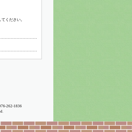
してください。
076-262-1836
d.