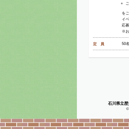
を
イ
応
※
50
定 員
石川県立歴
©