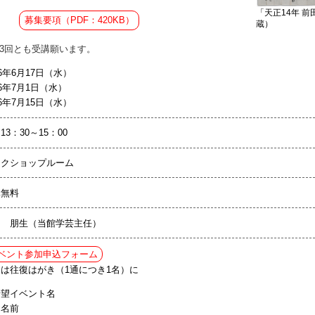
「天正14年 
募集要項（PDF：420KB）
蔵）
3回とも受講願います。
26年6月17日（水）
26年7月1日（水）
26年7月15日（水）
13：30～15：00
ークショップルーム
講無料
田 朋生（当館学芸主任）
ベント参加申込フォーム
は往復はがき（1通につき1名）に
希望イベント名
お名前