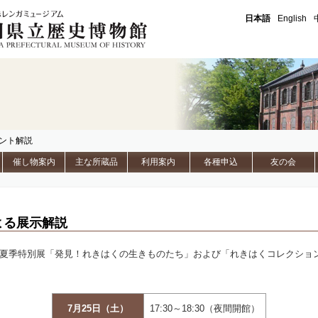
石川県立歴史博物館
日本語
English
イント解説
催し物案内
主な所蔵品
利用案内
各種申込
友の会
よる展示解説
度夏季特別展「発見！れきはくの生きものたち」および「れきはくコレクショ
7月25日（土）
17:30～18:30（夜間開館）