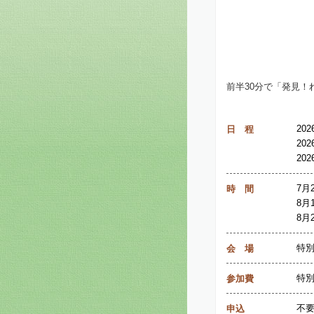
前半30分で「発見
20
日 程
20
20
7月
時 間
8月
8月
特
会 場
特
参加費
不
申込