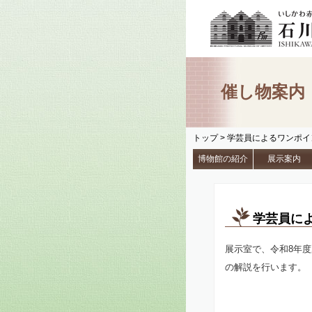
催し物案内
トップ
> 学芸員によるワンポ
博物館の紹介
展示案内
学芸員に
展示室で、令和8年
の解説を行います。