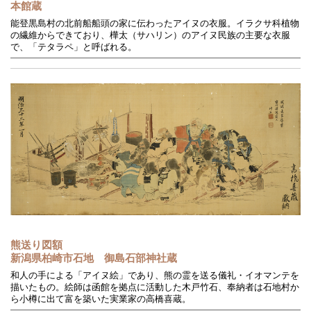
本館蔵
能登黒島村の北前船船頭の家に伝わったアイヌの衣服。イラクサ科植物
の繊維からできており、樺太（サハリン）のアイヌ民族の主要な衣服
で、「テタラペ」と呼ばれる。
熊送り図額
新潟県柏崎市石地 御島石部神社蔵
和人の手による「アイヌ絵」であり、熊の霊を送る儀礼・イオマンテを
描いたもの。絵師は函館を拠点に活動した木戸竹石、奉納者は石地村か
ら小樽に出て富を築いた実業家の高橋喜蔵。