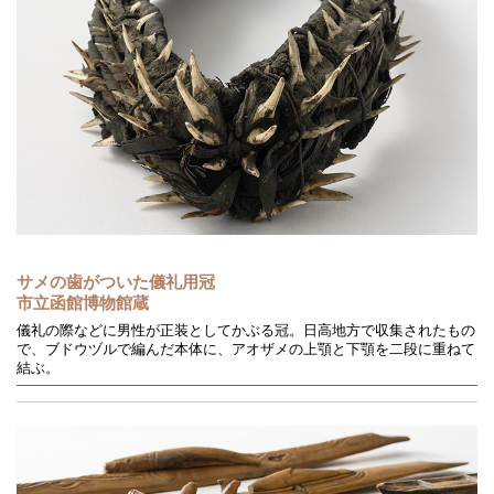
サメの歯がついた儀礼用冠
市立函館博物館蔵
儀礼の際などに男性が正装としてかぶる冠。日高地方で収集されたもの
で、ブドウヅルで編んだ本体に、アオザメの上顎と下顎を二段に重ねて
結ぶ。