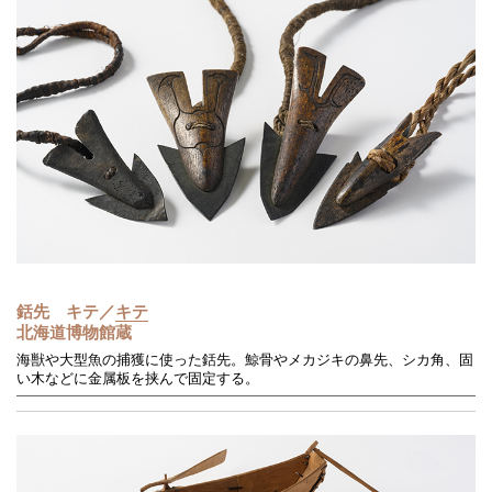
銛先 キテ／
キテ
北海道博物館蔵
海獣や大型魚の捕獲に使った銛先。鯨骨やメカジキの鼻先、シカ角、固
い木などに金属板を挟んで固定する。