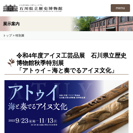
石川県立歴史博物館
menu
展示案内
トップ
> 特別展
令和4年度アイヌ工芸品展 石川県立歴史
博物館秋季特別展
「アトゥイ－海と奏でるアイヌ文化」