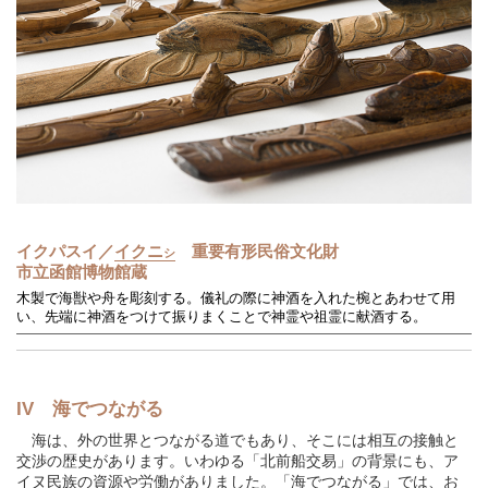
イクパスイ／
イクニ
重要有形民俗文化財
シ
市立函館博物館蔵
木製で海獣や舟を彫刻する。儀礼の際に神酒を入れた椀とあわせて用
い、先端に神酒をつけて振りまくことで神霊や祖霊に献酒する。
IV 海でつながる
海は、外の世界とつながる道でもあり、そこには相互の接触と
交渉の歴史があります。いわゆる「北前船交易」の背景にも、ア
イヌ民族の資源や労働がありました。「海でつながる」では、お