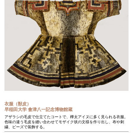
衣服（獣皮）
早稲田大学 會津八一記念博物館蔵
アザラシの毛皮で仕立てたコートで、樺太アイヌに多く見られる衣服。
色味の違う毛皮を縫い合わせてモザイク状の文様を作り出し、布や刺
繍、ビーズで装飾する。