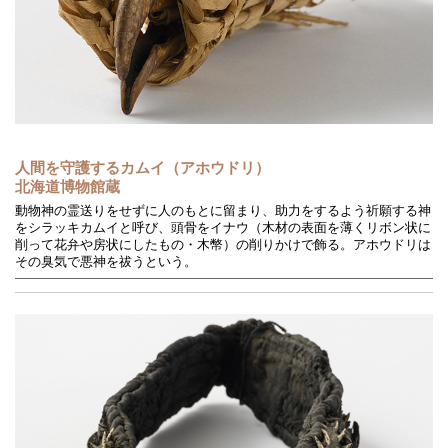
人間を守護するカムイ（アホウドリ）
北海道博物館蔵
動物神の霊送りをせずに人のもとに留まり、助力をするよう祈願する神
をシラッキカムイと呼び、頭骨をイナウ（木材の表面を薄くリボン状に
削って花弁や房状にしたもの・木幣）の削りかけで飾る。アホウドリは
その臭気で悪神を祓うという。