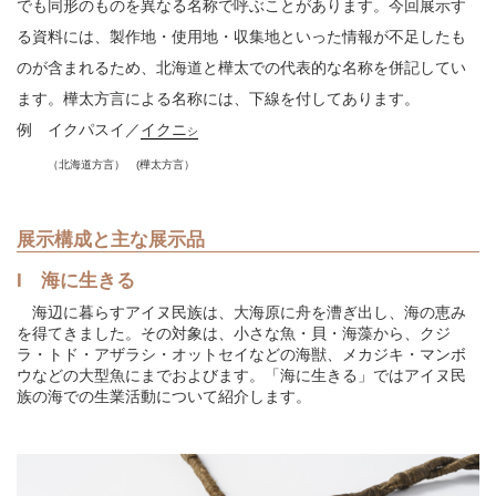
でも同形のものを異なる名称で呼ぶことがあります。今回展示す
る資料には、製作地・使用地・収集地といった情報が不足したも
のが含まれるため、北海道と樺太での代表的な名称を併記してい
ます。樺太方言による名称には、下線を付してあります。
例 イクパスイ／
イクニ
シ
（北海道方言） (樺太方言）
展示構成と主な展示品
I 海に生きる
海辺に暮らすアイヌ民族は、大海原に舟を漕ぎ出し、海の恵み
を得てきました。その対象は、小さな魚・貝・海藻から、クジ
ラ・トド・アザラシ・オットセイなどの海獣、メカジキ・マンボ
ウなどの大型魚にまでおよびます。「海に生きる」ではアイヌ民
族の海での生業活動について紹介します。