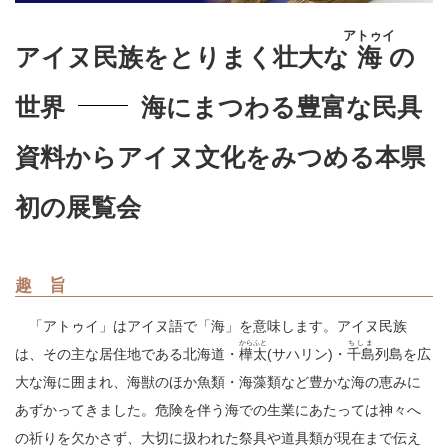
アトゥイ
アイヌ民族をとりまく壮大な
海
の
世界
海にまつわる豊富な民具
資料からアイヌ文化をみつめる本県
初の展覧会
趣 旨
「アトゥイ」はアイヌ語で「海」を意味します。アイヌ民族
からふと
ちしま
は、その主な居住地である北海道・
樺太
(サハリン)・
千島
列島を広
大な海に囲まれ、海獣のほか魚類・海藻類など豊かな海の恵みに
あずかってきました。危険を伴う海での生業にあたっては神々へ
の祈りを欠かさず、大切に扱われた祭具や道具類が現在まで伝え