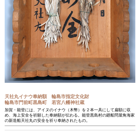
天社丸イナウ奉納額 輪島市指定文化財
輪島市門前町黒島町 若宮八幡神社蔵
加賀・能登には、アイヌのイナウ（木幣）を２本一具にして扁額に収
め、海上安全を祈願した奉納額が伝わる。能登黒島村の廻船問屋角海家
の新造船天社丸の安全を祈り奉納されたもの。